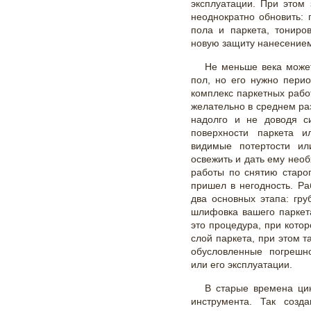
эксплуатации. При этом
неоднократно обновить: 
пола и паркета, тониро
новую защиту нанесением
Не меньше века може
пол, но его нужно пери
комплекс паркетных рабо
желательно в среднем раз
надолго и не доводя с
поверхности паркета и
видимые потертости ил
освежить и дать ему нео
работы по снятию старог
пришел в негодность. Р
два основных этапа: гр
шлифовка вашего паркета
это процедура, при котор
слой паркета, при этом 
обусловленные погрешн
или его эксплуатации.
В старые времена ци
инструмента. Так созд