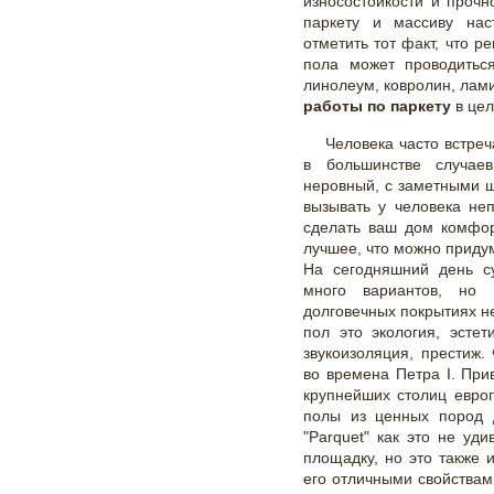
износостойкости и проч
паркету и массиву нас
отметить тот факт, что р
пола может проводитьс
линолеум, ковролин, лами
работы по паркету
в цел
Человека часто встреч
в большинстве случае
неровный, с заметными 
вызывать у человека не
сделать ваш дом комфо
лучшее, что можно приду
На сегодняшний день с
много вариантов, но 
долговечных покрытиях н
пол это экология, эстет
звукоизоляция, престиж.
во времена Петра I. Пр
крупнейших столиц евро
полы из ценных пород 
"Parquet" как это не уд
площадку, но это также 
его отличными свойствам