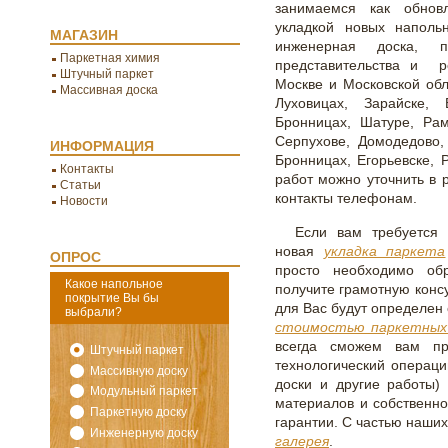
занимаемся как обновл
укладкой новых напольн
МАГАЗИН
инженерная доска, 
Паркетная химия
представительства и р
Штучный паркет
Москве и Московской обл
Массивная доска
Луховицах, Зарайске, 
Бронницах, Шатуре, Ра
Серпухове, Домодедово,
ИНФОРМАЦИЯ
Бронницах, Егорьевске, Р
Контакты
работ можно уточнить в 
Статьи
контакты телефонам.
Новости
Если вам требуется 
новая
укладка паркета
ОПРОС
просто необходимо об
Какое напольное
получите грамотную конс
покрытие Вы бы
для Вас будут определен
выбрали?
стоимостью паркетных
всегда сможем вам пр
Штучный паркет
технологический операци
Массивную доску
доски и другие работы)
Модульный паркет
материалов и собственно
Паркетную доску
гарантии. С частью наших
Инженерную доску
галерея
.