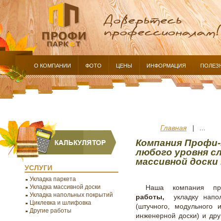
О КОМПАНИИ
ФОТО
ЦЕНЫ
ИНФОРМАЦИЯ
ПОЛЕЗ
Главная
| ...
Компания Профи-
любого уровня с
массивной доски 
УСЛУГИ
Укладка паркета
Укладка массивной доски
Наша компания пр
Укладка напольных покрытий
работы,
укладку напол
Циклевка и шлифовка
(штучного, модульного 
Другие работы
инженерной доски) и др