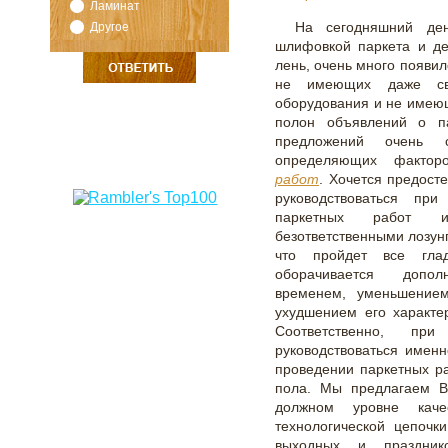
Ламинат
Другое
На сегодняшний ден
шлифовкой паркета и де
лень, очень много появил
не имеющих даже сво
оборудования и не имею
полон объявлений о па
предложений очень 
определяющих фактор
работ
. Хочется предост
руководствоваться пр
паркетных работ и
безответственными лозун
что пройдет все гла
оборачивается допол
временем, уменьшением
ухудшением его характе
Соответственно, п
руководствоваться имен
проведении паркетных ра
пола. Мы предлагаем В
должном уровне каче
технологической цепочк
выходных и праздник