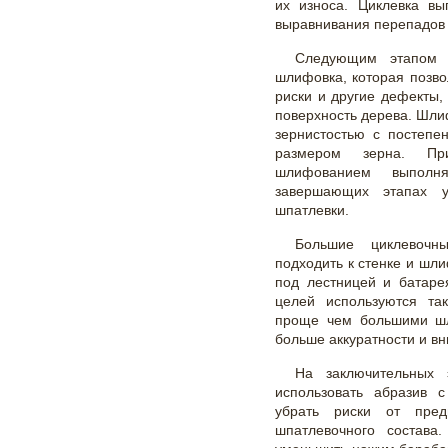
их износа. Циклевка вы
выравнивания перепадов 
Следующим этапом в
шлифовка, которая позво
риски и другие дефекты,
поверхность дерева. Шл
зернистостью с постеп
размером зерна. Пр
шлифованием выполн
завершающих этапах у
шпатлевки.
Большие циклевочн
подходить к стенке и шли
под лестницей и батаре
целей используются та
проще чем большими шл
больше аккуратности и в
На заключительных 
использовать абразив 
убрать риски от пре
шпатлевочного состав