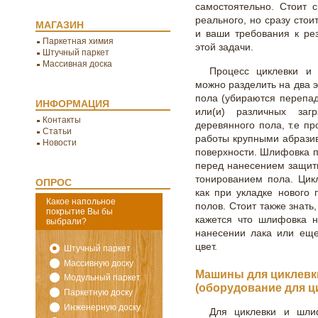
самостоятельно. Стоит с
реального, но сразу стои
МАГАЗИН
и ваши требования к ре
Паркетная химия
этой задачи.
Штучный паркет
Массивная доска
Процесс циклевки и 
можно разделить на два э
пола (убираются перепад
ИНФОРМАЦИЯ
или(и) различных заг
Контакты
деревянного пола, т.е пр
Статьи
работы крупными абрази
Новости
поверхности. Шлифовка 
перед нанесением защитн
тонированием пола. Цик
ОПРОС
как при укладке нового 
Какое напольное
полов. Стоит также знать
покрытие Вы бы
кажется что шлифовка н
выбрали?
нанесении лака или еще
цвет.
Штучный паркет
Массивную доску
Машины для циклевк
Модульный паркет
(оборудование для ц
Паркетную доску
Инженерную доску
Для циклевки и шли