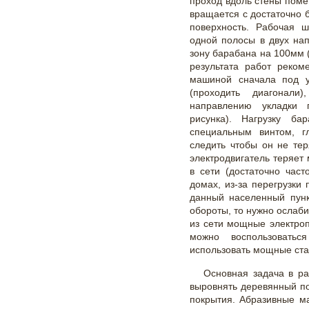
проход вдоль стены пом
вращается с достаточно
поверхность. Рабочая 
одной полосы в двух на
зону барабана на 100мм 
результата работ реком
машиной сначала под у
(проходить диагонал
направлению укладки 
рисунка). Нагрузку ба
специальным винтом, г
следить чтобы он не те
электродвигатель теряет
в сети (достаточно час
домах, из-за перегрузк
данный населенный пунк
обороты, то нужно ослаб
из сети мощные электро
можно воспользоватьс
использовать мощные ст
Основная задача в ра
выровнять деревянный по
покрытия. Абразивные м