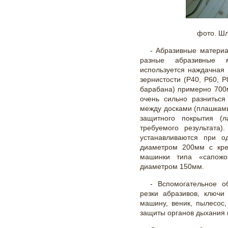
фото. Ш
- Абразивные материа
разные абразивные 
используется наждачная
зернистости (P40, P60, P
барабана) примерно 700
очень сильно разниться
между досками (плашками
защитного покрытия (л
требуемого результата
устанавливаются при о
диаметром 200мм с кре
машинки типа «сапожок
диаметром 150мм.
- Вспомогательное 
резки абразивов, ключи
машину, веник, пылесос,
защиты органов дыхания 