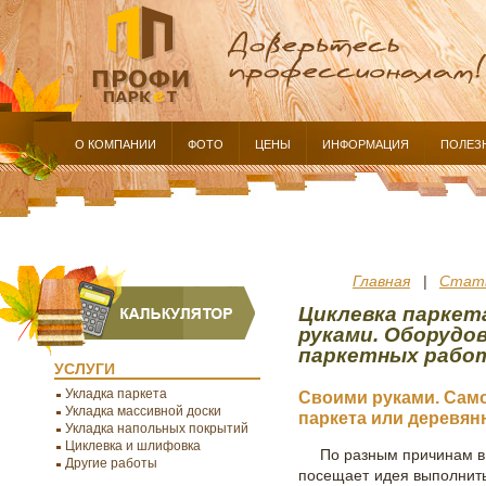
О КОМПАНИИ
ФОТО
ЦЕНЫ
ИНФОРМАЦИЯ
ПОЛЕЗ
Главная
Стат
|
Циклевка паркет
руками. Оборудов
паркетных рабо
УСЛУГИ
Укладка паркета
Своими руками. Сам
Укладка массивной доски
паркета или деревян
Укладка напольных покрытий
Циклевка и шлифовка
По разным причинам в
Другие работы
посещает идея выполни