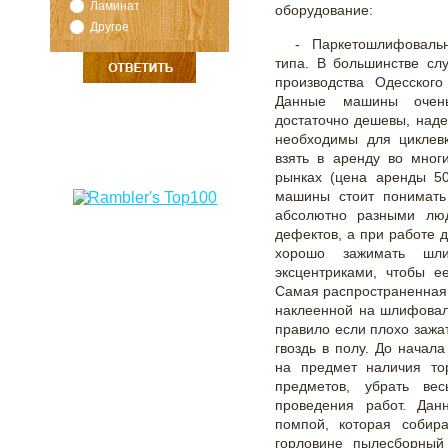
Ламинат
оборудование:
Другое
- Паркетошлифоваль
типа. В большинстве сл
производства Одесског
Данные машины очень
достаточно дешевы, наде
необходимы для циклев
взять в аренду во мног
рынках (цена аренды 50
машины стоит понимать
абсолютно разными люд
дефектов, а при работе 
хорошо зажимать шл
эксцентриками, чтобы е
Самая распространенная
наклеенной на шлифовал
правило если плохо зажа
гвоздь в полу. До начал
на предмет наличия то
предметов, убрать ве
проведения работ. Дан
помпой, которая собир
горловине пылесборный