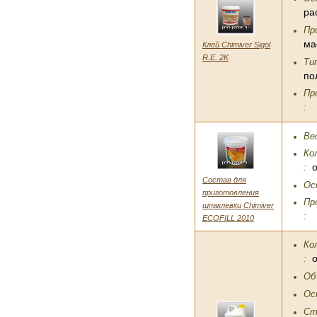
ра
Пр
ма
Клей Chimiver Sigol
R.E. 2K
Ти
по
Пр
:
Вес
Ко
:
Состав для
Ос
приготовления
Пр
шпаклевки Chimiver
:
ECOFILL 2010
Ко
:
Об
Ос
Ст