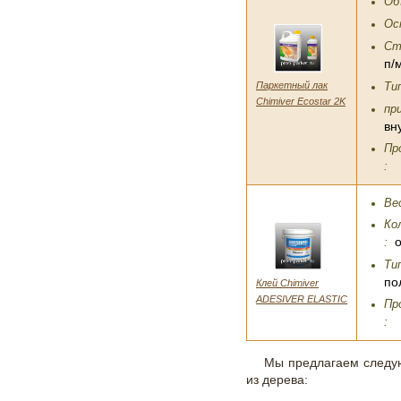
Об
Ос
Ст
п/
Паркетный лак
Ти
Chimiver Ecostar 2K
пр
вн
Пр
:
Вес
Ко
:
Ти
по
Клей Chimiver
ADESIVER ELASTIC
Пр
:
Мы предлагаем след
из дерева: