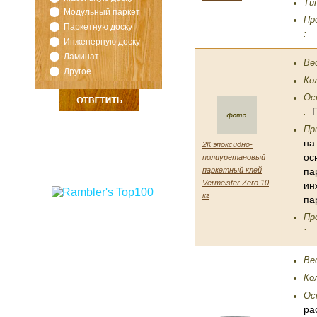
Ти
Модульный паркет
Пр
Паркетную доску
:
Инженерную доску
Ламинат
Вес
Другое
Ко
Ос
:
Пр
на
2К эпоксидно-
ос
полиуретановый
паркетный клей
па
Vermeister Zero 10
ин
кг
па
Пр
:
Вес
Ко
Ос
ра