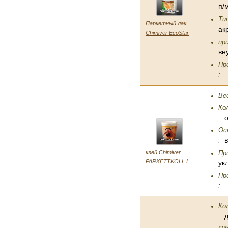
п/
Ти
Паркетный лак
ак
Chimiver EcoStar
пр
вн
Пр
:
Вес
Ко
:
Ос
:
клей Chimiver
Пр
PARKETTKOLL L
ук
Пр
:
Ко
: