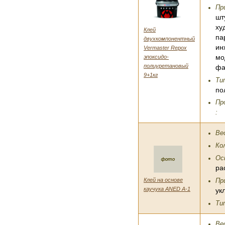
Пр
шт
ху
Клей
па
двухкомпонентный
ин
Vermaster Repox
эпоксидо-
мо
полиуретановый
фа
9+1кг
Ти
по
Пр
:
Вес
Ко
Ос
ра
Клей на основе
Пр
каучука ANED A-1
ук
Ти
Вес