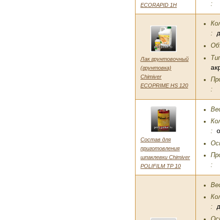
:
ECORAPID 1H
Ко
:
Об
Ти
Лак грунтовочный
ак
(грунтовка)
Chimiver
Пр
ECOPRIME HS 120
:
Вес
Ко
:
Состав для
Ос
приготовления
Пр
шпаклевки Chimiver
:
POLIFILM TP 10
Вес
Ко
:
Ос