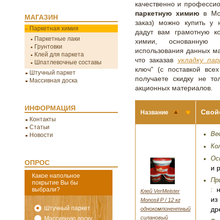
качественно и професси
паркетную химию
в Мос
МАГАЗИН
заказ) можно купить у 
Паркетная химия
дадут вам грамотную к
Паркетные лаки
химии, основанную 
Грунтовки
использования данных ма
Клей для паркета
что заказав
укладку па
Шпатлевочные составы
ключ" (с поставкой все
Штучный паркет
получаете скидку не т
Массивная доска
акционных материалов.
ИНФОРМАЦИЯ
Свой
Название
Контакты
Статьи
Вес
Новости
Ко
Ос
ОПРОС
и 
Какое напольное
Пр
покрытие Вы бы
выбрали?
:
Клей VerMeister
из
Monosil P / 12 кг
Штучный паркет
однокомпонентный
др
силановый
Массивную доску