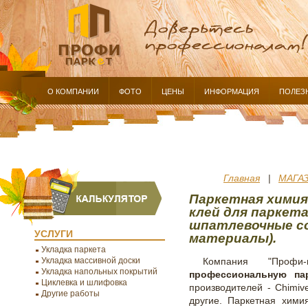
О КОМПАНИИ
ФОТО
ЦЕНЫ
ИНФОРМАЦИЯ
ПОЛЕЗ
Главная
МАГА
|
Паркетная химия 
клей для паркета
шпатлевочные со
УСЛУГИ
материалы).
Укладка паркета
Укладка массивной доски
Компания "Проф
Укладка напольных покрытий
профессиональную па
Циклевка и шлифовка
производителей - Chimive
Другие работы
другие. Паркетная хими