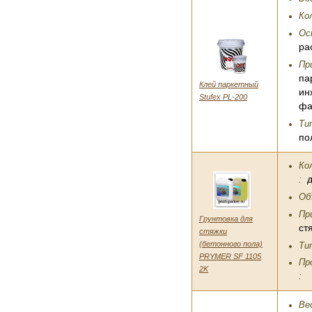
Ко
Ос
ра
Пр
па
Клей паркетный
ин
Stufex PL-200
фа
Ти
по
Ко
:
Об
Пр
Грунтовка для
ст
стяжки
(бетонного пола)
Ти
PRYMER SF 1105
Пр
2K
:
Вес