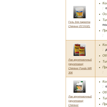
Ко
:
Ос
Ти
Гель для паркета
по
Chimiver ECOGEL
Пр
:
Ко
:
Об
Лак грунтовочный
Ти
(грунтовка)
Пр
Chimiver Fondo WR
:
306
Ко
:
Об
Лак грунтовочный
Ти
(грунтовка)
Пр
Chimiver