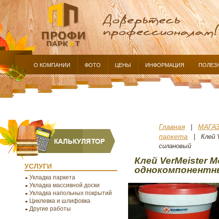
О КОМПАНИИ
ФОТО
ЦЕНЫ
ИНФОРМАЦИЯ
ПОЛЕЗ
Главная
МАГА
|
паркета
| Клей Ve
силановый
Клей VerMeister Mo
УСЛУГИ
однокомпонентн
Укладка паркета
Укладка массивной доски
Укладка напольных покрытий
Циклевка и шлифовка
Другие работы