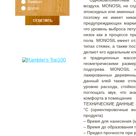
Однокомпонентный с
Ламинат
воздуха. MONOSIL не сод
Другое
эпоксидных или аминных 
поэтому не имеет ника
предупреждающих маркир
что уровень выброса лет
низок как в процессе пр
пола. MONOSIL имеет от
типах стяжек, а также по
делают его идеальным кл
и традиционных масс
геометрическими разм
подогрева. MONOSIL 
лакированных деревянн
данный клей также отли
уровню расхода, стойко
поглощать звук, что зн
комфорта в помещении
ТЕХНИЧЕСКИЕ ДАННЫЕ фи
°C (ориентировочные з
продукта)
– Время для нанесения (м
– Время до образования 
– Предел прочности при р