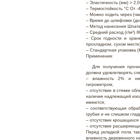
– Эластичность (мм) > 2,0
– Термостойкость °C От -4
– Можно ходить через (ча
– Время до шлифовки (дн
– Метод нанесения Шпат
– Средний расход (г/м²) 
– Срок годности и хран
прохладном, сухом месте
– Стандартная упаковка (К
Применение:
Для получения прочн
должна удовлетворять с
– влажность 2% и ни
гигрометром;
– отсутствие в стяжке об
наличие надлежащей изол
имеются;
– соответствующая обра
грубая и не слишком глад
– отсутствие крошащихся
– отсутствие расширяющи
Перед укладкой пола так
влажность деревянного н