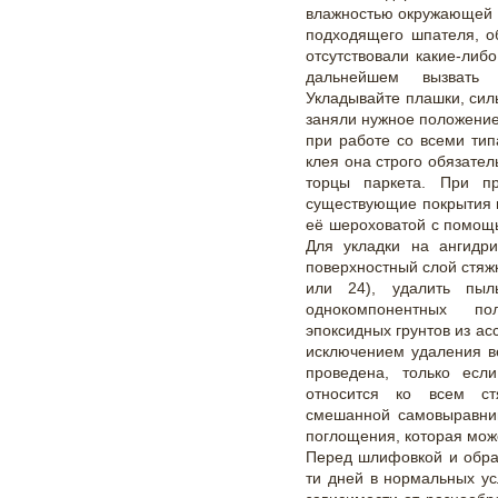
влажностью окружающей 
подходящего шпателя, о
отсутствовали какие-либо
дальнейшем вызвать 
Укладывайте плашки, сил
заняли нужное положение
при работе со всеми ти
клея она строго обязате
торцы паркета. При п
существующие покрытия п
её шероховатой с помощ
Для укладки на ангидр
поверхностный слой стяж
или 24), удалить пыл
однокомпонентных по
эпоксидных грунтов из ас
исключением удаления в
проведена, только есл
относится ко всем ст
смешанной самовыравни
поглощения, которая мож
Перед шлифовкой и обра
ти дней в нормальных ус