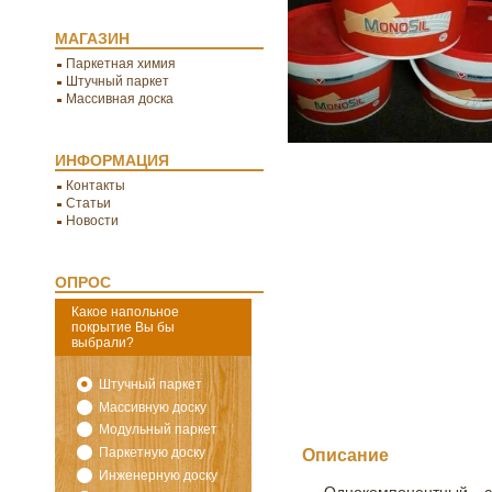
МАГАЗИН
Паркетная химия
Штучный паркет
Массивная доска
ИНФОРМАЦИЯ
Контакты
Статьи
Новости
ОПРОС
Какое напольное
покрытие Вы бы
выбрали?
Штучный паркет
Массивную доску
Модульный паркет
Описание
Паркетную доску
Инженерную доску