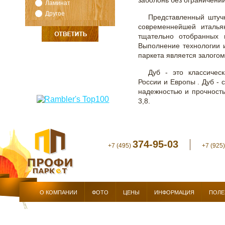
заболонь без ограничений
Ламинат
Другое
Представленный штучн
современнейшей итальян
тщательно отобранных 
Выполнение технологии 
паркета является залогом
Дуб - это классичес
России и Европы . Дуб 
надежностью и прочностью
3,8.
374-95-03
+7 (495)
+7 (925
О КОМПАНИИ
ФОТО
ЦЕНЫ
ИНФОРМАЦИЯ
ПОЛЕ