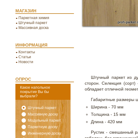
МАГАЗИН
Паркетная химия
Штучный паркет
Массивная доска
ИНФОРМАЦИЯ
Контакты
Статьи
Новости
Штучный паркет из ду
ОПРОС
сторон. Селекция (сорт)
Какое напольное
обладает отличной геоме
покрытие Вы бы
выбрали?
Габаритные размеры ш
Ширина - 70 мм
Штучный паркет
Массивную доску
Толщина - 15 мм
Модульный паркет
Длина - 420 мм
Паркетную доску
Рустик - смешанный р
Инженерную доску